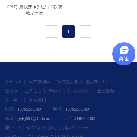
CPU针脚快速排列进行IC封装
激光焊接
<
1
>
平一首页
柔性振动盘
零件整列机
整列机应用
治具板
业务拓展
新闻中心
荣誉资质
业绩视频
关于平一
联系我们
电话：
18765263969
手机：
18765263969
邮箱：
pykj991@163.com
QQ：
2440768302
地址：山东省青岛市平度凤台街道宏伟路8号
版权所有 © 青岛平一自动化科技有限公司