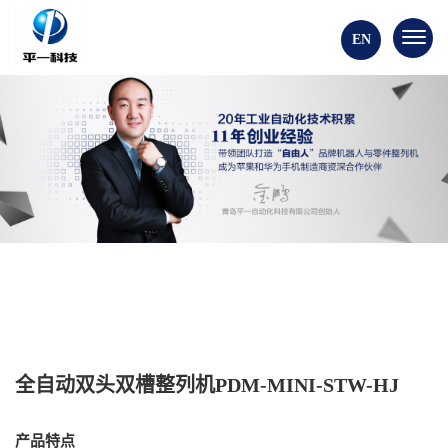
EN
全自动双头双槽整列机PDM-MINI-STW-HJ
产品特点