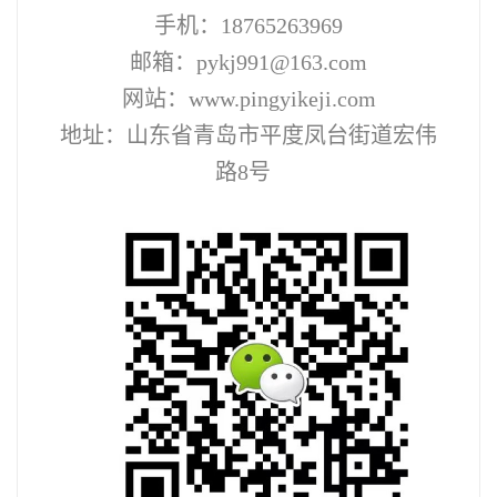
手机：
18765263969
邮箱：
pykj991@163.com
网站：
www.pingyikeji.com
地址：山东省青岛市平度凤台街道宏伟
路8号