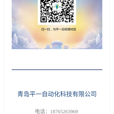
青岛平一自动化科技有限公司
电话：
18765263969