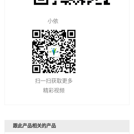
小依
扫一扫获取更多
精彩视频
跟此产品相关的产品