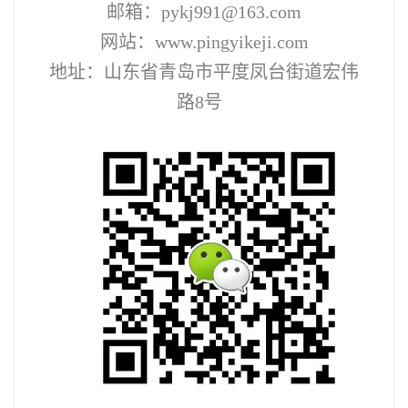
邮箱：
pykj991@163.com
网站：
www.pingyikeji.com
地址：山东省青岛市平度凤台街道宏伟
路8号