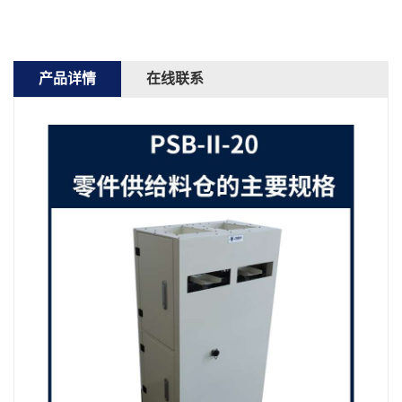
产品详情
在线联系