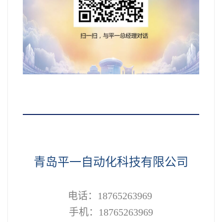
青岛平一自动化科技有限公司
电话：
18765263969
手机：
18765263969